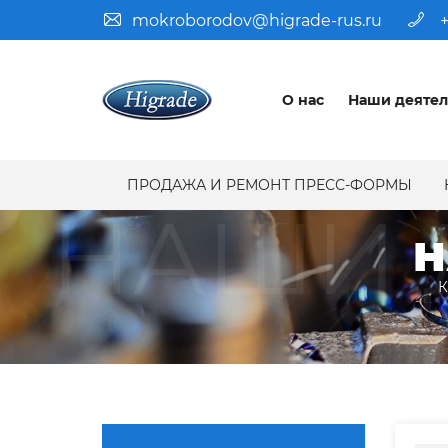
mokroborodov@higrade-rus.ru
+
О нас
Наши деятел
ПРОДАЖА И РЕМОНТ ПРЕСС-ФОРМЫ
НАШИ 
Н
К