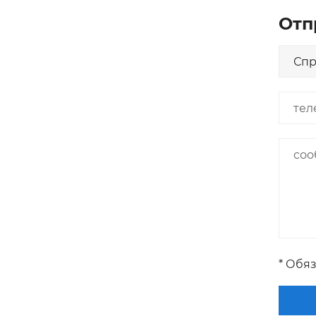
Отп
* Обя