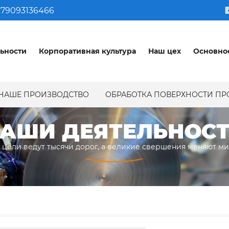
79093136466
ьности
Корпоративная культура
Наш цех
Основно
НАШЕ ПРОИЗВОДСТВО
ОБРАБОТКА ПОВЕРХНОСТИ П
ДЕЯТЕЛ
АШИ ДЕЯТЕЛЬНОС
 цели ведут тысячи дорог, а великие свершения меняют м