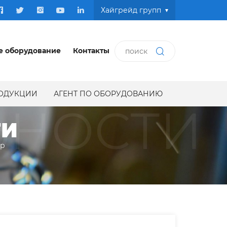
Хайгрейд групп
е оборудование
Контакты
РОДУКЦИИ
АГЕНТ ПО ОБОРУДОВАНИЮ
ЬНОСТИ
ТИ
ир