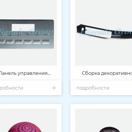
Панель управления
Сборка декоративн
робности
тиральной машиной
подробности
планки