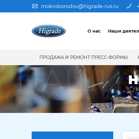
mokroborodov@higrade-rus.ru
+
О нас
Наши деятел
ПРОДАЖА И РЕМОНТ ПРЕСС-ФОРМЫ
НАШИ 
Н
К