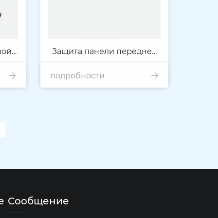
ной
Защита панели передней
подробности
двери
е
Сообщение