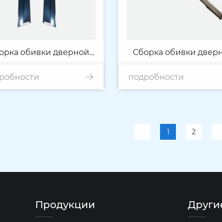
орка обивки дверной
Сборка обивки двер
робности
панели
подробности
панели
1
2
Продукции
Други