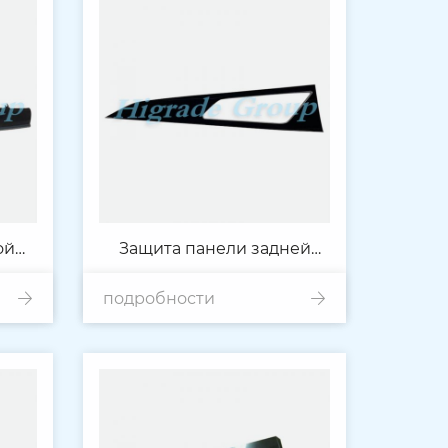
ой
Защита панели задней
подробности
двери