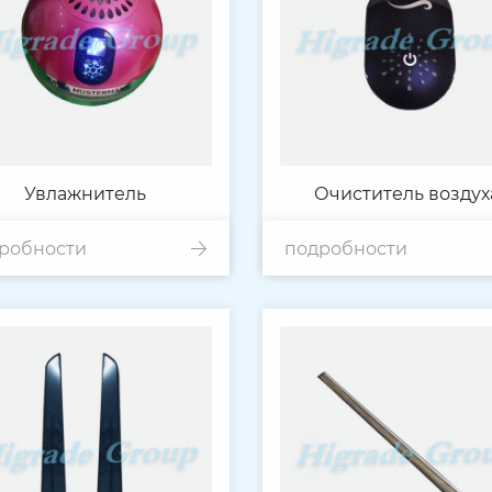
Увлажнитель
Очиститель воздух
робности
подробности