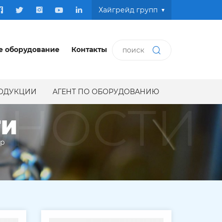
Хайгрейд групп
е оборудование
Контакты
РОДУКЦИИ
АГЕНТ ПО ОБОРУДОВАНИЮ
ЬНОСТИ
ТИ
ир