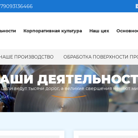
79093136466
ьности
Корпоративная культура
Наш цех
Основно
НАШЕ ПРОИЗВОДСТВО
ОБРАБОТКА ПОВЕРХНОСТИ П
ДЕЯТЕЛ
АШИ ДЕЯТЕЛЬНОС
 цели ведут тысячи дорог, а великие свершения меняют м