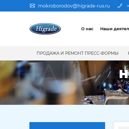
mokroborodov@higrade-rus.ru
+
О нас
Наши деятел
ПРОДАЖА И РЕМОНТ ПРЕСС-ФОРМЫ
НАШИ 
Н
К