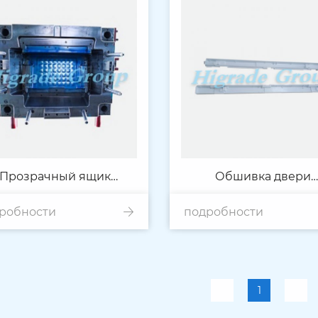
Прозрачный ящик
Обшивка двери
робности
холодильника
подробности
холодильника
1