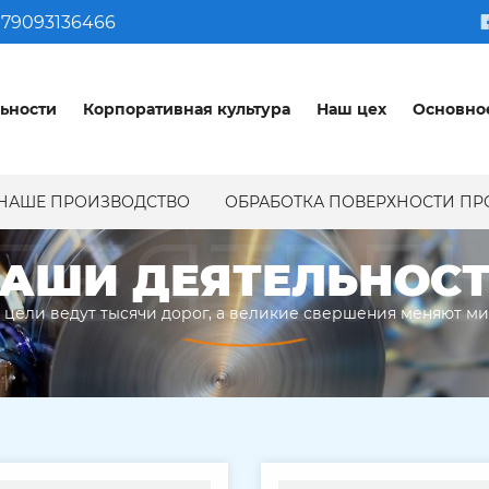
79093136466
ьности
Корпоративная культура
Наш цех
Основно
НАШЕ ПРОИЗВОДСТВО
ОБРАБОТКА ПОВЕРХНОСТИ П
ДЕЯТЕЛ
АШИ ДЕЯТЕЛЬНОС
 цели ведут тысячи дорог, а великие свершения меняют м