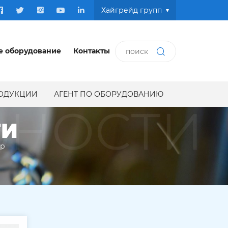
Хайгрейд групп
е оборудование
Контакты
РОДУКЦИИ
АГЕНТ ПО ОБОРУДОВАНИЮ
ЬНОСТИ
ТИ
ир