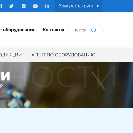
Хайгрейд групп
е оборудование
Контакты
РОДУКЦИИ
АГЕНТ ПО ОБОРУДОВАНИЮ
ЬНОСТИ
ТИ
ир