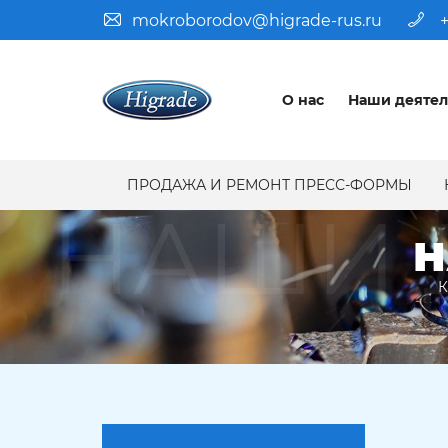
mokroborodov@higrade-rus.ru
+
О нас
Наши деятел
ПРОДАЖА И РЕМОНТ ПРЕСС-ФОРМЫ
НАШИ 
Н
К