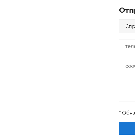
Отп
* Обя