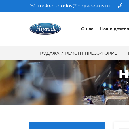
mokroborodov@higrade-rus.ru
+
О нас
Наши деятел
ПРОДАЖА И РЕМОНТ ПРЕСС-ФОРМЫ
НАШИ 
Н
К