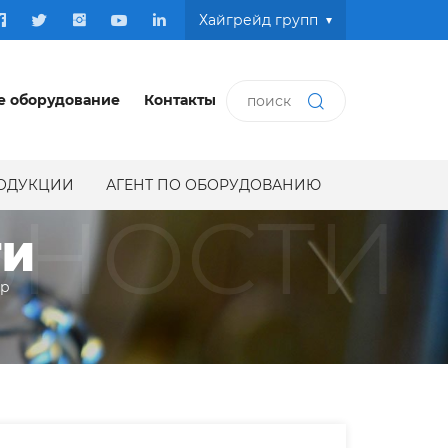
Хайгрейд групп
е оборудование
Контакты
РОДУКЦИИ
АГЕНТ ПО ОБОРУДОВАНИЮ
ЬНОСТИ
ТИ
ир