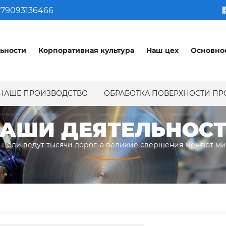
79093136466
ьности
Корпоративная культура
Наш цех
Основно
НАШЕ ПРОИЗВОДСТВО
ОБРАБОТКА ПОВЕРХНОСТИ П
ДЕЯТЕЛ
АШИ ДЕЯТЕЛЬНОС
 цели ведут тысячи дорог, а великие свершения меняют м