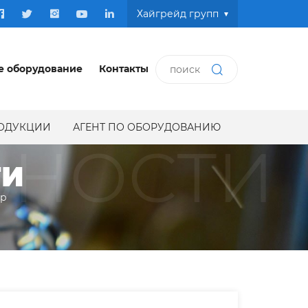
Хайгрейд групп
е оборудование
Контакты
РОДУКЦИИ
АГЕНТ ПО ОБОРУДОВАНИЮ
ЬНОСТИ
ТИ
ир