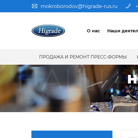
mokroborodov@higrade-rus.ru
+
О нас
Наши деятел
ПРОДАЖА И РЕМОНТ ПРЕСС-ФОРМЫ
НАШИ 
Н
К