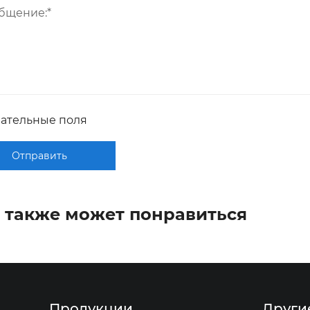
зательные поля
Отправить
 также может понравиться
Продукции
Други