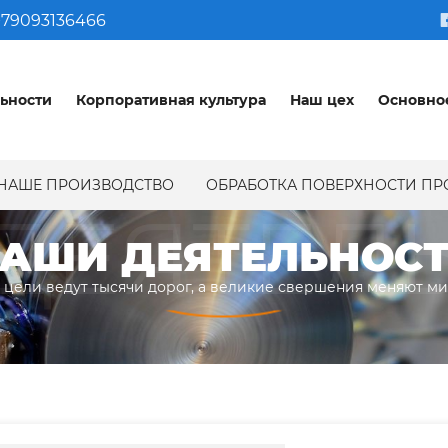
79093136466
ьности
Корпоративная культура
Наш цех
Основно
НАШЕ ПРОИЗВОДСТВО
ОБРАБОТКА ПОВЕРХНОСТИ П
ДЕЯТЕЛ
АШИ ДЕЯТЕЛЬНОС
 цели ведут тысячи дорог, а великие свершения меняют м