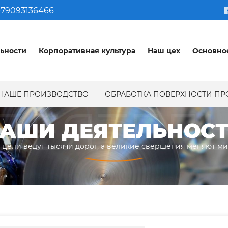
79093136466
ьности
Корпоративная культура
Наш цех
Основно
НАШЕ ПРОИЗВОДСТВО
ОБРАБОТКА ПОВЕРХНОСТИ П
ДЕЯТЕЛ
АШИ ДЕЯТЕЛЬНОС
 цели ведут тысячи дорог, а великие свершения меняют м