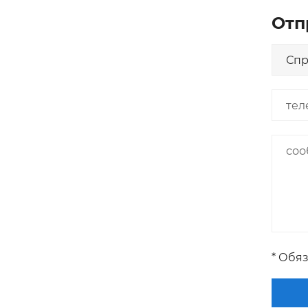
Отп
* Обя