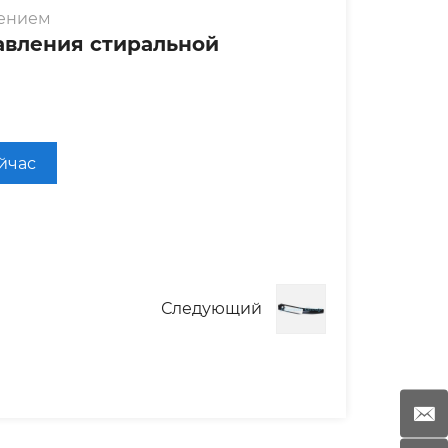
лением
авления стиральной
ейчас
Следующий