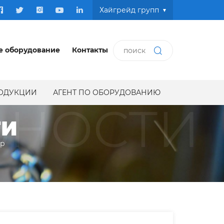
Хайгрейд групп
е оборудование
Контакты
РОДУКЦИИ
АГЕНТ ПО ОБОРУДОВАНИЮ
ЬНОСТИ
ТИ
ир