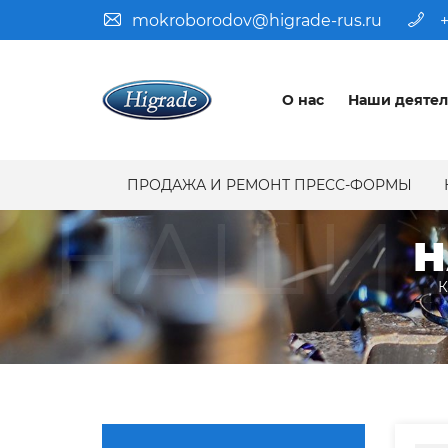
mokroborodov@higrade-rus.ru
+
О нас
Наши деятел
ПРОДАЖА И РЕМОНТ ПРЕСС-ФОРМЫ
НАШИ 
Н
К