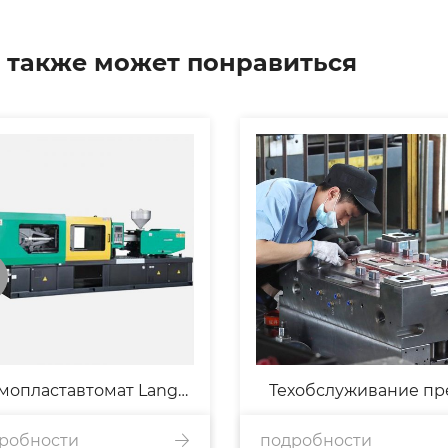
 также может понравиться
мопластавтомат Lange
Техобслуживание пр
робности
250-M6
подробности
формы