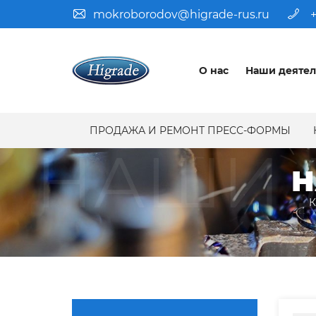
mokroborodov@higrade-rus.ru
+
О нас
Наши деятел
ПРОДАЖА И РЕМОНТ ПРЕСС-ФОРМЫ
НАШИ 
Н
К