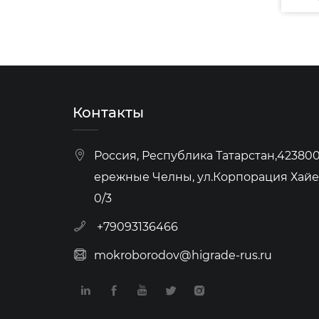
й
высокопрочный пресс
0Т-6
(эксцентриковый)
Контакты
Россия, Республика Татарстан,423800,
ережные Челны, ул.Корпорация Хайер
0/3
+79093136466
mokroborodov@higrade-rus.ru