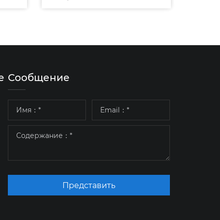
све
е
Сообщение
Представить