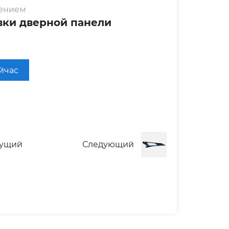
лением
вки дверной панели
ейчас
ущий
Следующий