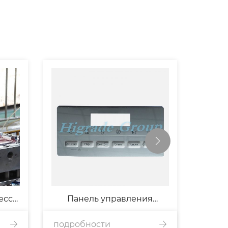
есс
Панель управления
подробности
стиральной машиной
подр