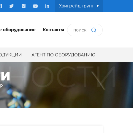
Хайгрейд групп
е оборудование
Контакты
РОДУКЦИИ
АГЕНТ ПО ОБОРУДОВАНИЮ
ЬНОСТИ
ТИ
ир