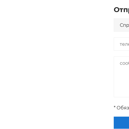
Отп
* Обя