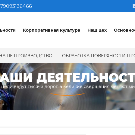
79093136466
ьности
Корпоративная культура
Наш цех
Основно
НАШЕ ПРОИЗВОДСТВО
ОБРАБОТКА ПОВЕРХНОСТИ П
ДЕЯТЕЛ
АШИ ДЕЯТЕЛЬНОС
 цели ведут тысячи дорог, а великие свершения меняют м