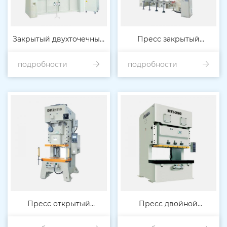
Закрытый двухточечный
Пресс закрытый
высокоточный пресс для
подробности
подробности
двухконечный
тяжелых условий
высокоточный
эксплуатации (смазка
сверхпрочный 300Т-80
разбавленным маслом)
Пресс открытый
Пресс двойной