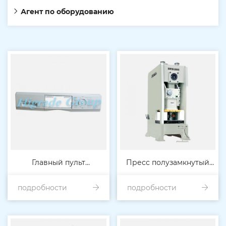
Агент по оборудованию
Главный пульт
Пресс полузамкнутый
управления стиральной
подробности
подробности
одноточечный
машиной
высокоточный